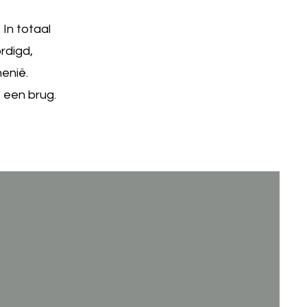
 In totaal
rdigd,
enië.
s een brug.