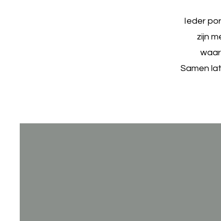
Ieder por
zijn 
waar
Samen late