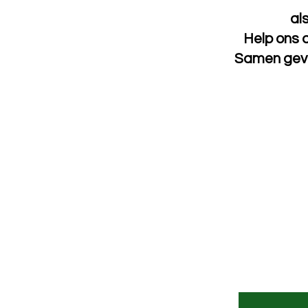
als
Help ons d
Samen geve