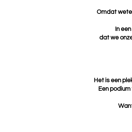
Omdat weten 
In een
dat we onze
Het is een ple
Een podium 
Want 