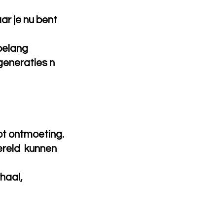
ar je nu bent
sbelang
generaties n
tot ontmoeting.
ereld kunnen
rhaal,